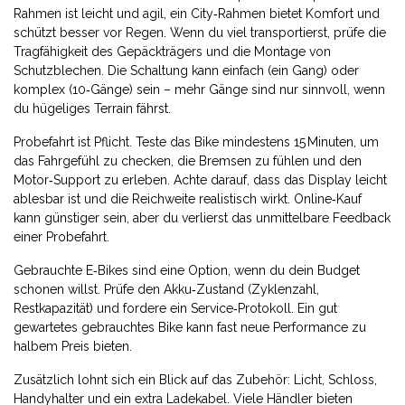
Rahmen ist leicht und agil, ein City‑Rahmen bietet Komfort und
schützt besser vor Regen. Wenn du viel transportierst, prüfe die
Tragfähigkeit des Gepäckträgers und die Montage von
Schutzblechen. Die Schaltung kann einfach (ein Gang) oder
komplex (10‑Gänge) sein – mehr Gänge sind nur sinnvoll, wenn
du hügeliges Terrain fährst.
Probefahrt ist Pflicht. Teste das Bike mindestens 15 Minuten, um
das Fahrgefühl zu checken, die Bremsen zu fühlen und den
Motor‑Support zu erleben. Achte darauf, dass das Display leicht
ablesbar ist und die Reichweite realistisch wirkt. Online‑Kauf
kann günstiger sein, aber du verlierst das unmittelbare Feedback
einer Probefahrt.
Gebrauchte E‑Bikes sind eine Option, wenn du dein Budget
schonen willst. Prüfe den Akku‑Zustand (Zyklenzahl,
Restkapazität) und fordere ein Service‑Protokoll. Ein gut
gewartetes gebrauchtes Bike kann fast neue Performance zu
halbem Preis bieten.
Zusätzlich lohnt sich ein Blick auf das Zubehör: Licht, Schloss,
Handyhalter und ein extra Ladekabel. Viele Händler bieten