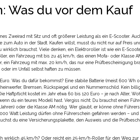
en: Was du vor dem Kauf
enes Zweirad mit Sitz und oft größerer Leistung als ein E-Scooter
. Auc
ve zum Auto in der Stadt.
Kaufen willst, musst du nicht nur auf Preis u
irklich brauchst. Viele denken, ein Elektroroller ist wie ein E-Scoote
ller
,
ein Fahrzeug mit bis zu 45 km/h, das einen Mofa- oder Klasse A
r
,
ein Fahrzeug mit max. 20 km/h, das nur eine Prüfbescheinigung br
– oder im Unfall selbst haften zu müssen.
0 Euro. Was du dafür bekommst? Eine stabile Batterie (meist 600 Wh 
cheinwerfer, Bremsen, Rückspiegel und ein Nummernschild. Kein billi
 Haftpflicht kostet im Jahr etwa 60 bis 120 Euro – je nach Alter, Wo
 wenn du ein teures Modell hast. Vergiss nicht: Du brauchst einen Führ
5 Jahren) oder die Klasse AM nötig. Wer glaubt, er könne ohne Führer
 1.000 Watt Leistung dürfen ohne Führerschein gefahren werden – und 
auchst du eine Versicherungsplakette, den Ausweis und die Prüfbesch
 ich wirklich 45 km/h? Oder reicht ein 25-km/h-Roller für den Weg zur 