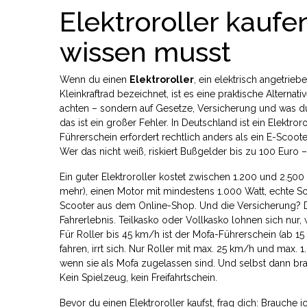
Elektroroller kauf
wissen musst
Wenn du einen
Elektroroller
,
ein elektrisch angetrieb
Kleinkraftrad
bezeichnet, ist es eine praktische Alternati
achten – sondern auf Gesetze, Versicherung und was du w
das ist ein großer Fehler. In Deutschland ist ein
Elektroro
Führerschein erfordert
rechtlich anders als ein
E-Scoote
Wer das nicht weiß, riskiert Bußgelder bis zu 100 Euro 
Ein guter Elektroroller kostet zwischen 1.200 und 2.50
mehr), einen Motor mit mindestens 1.000 Watt, echte S
Scooter aus dem Online-Shop. Und die Versicherung? Die
Fahrerlebnis. Teilkasko oder Vollkasko lohnen sich nur,
Für Roller bis 45 km/h ist der Mofa-Führerschein (ab 1
fahren, irrt sich. Nur Roller mit max. 25 km/h und max.
wenn sie als Mofa zugelassen sind. Und selbst dann br
Kein Spielzeug, kein Freifahrtschein.
Bevor du einen Elektroroller kaufst, frag dich: Brauche