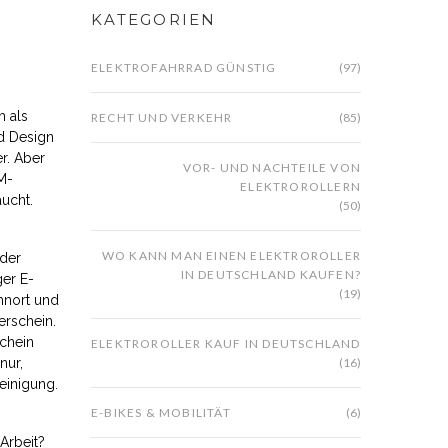
KATEGORIEN
ELEKTROFAHRRAD GÜNSTIG
(97)
h als
RECHT UND VERKEHR
(85)
nd Design
r. Aber
VOR- UND NACHTEILE VON
M-
ELEKTROROLLERN
aucht
.
(50)
WO KANN MAN EINEN ELEKTROROLLER
oder
IN DEUTSCHLAND KAUFEN?
ger E-
(19)
hnort und
erschein.
schein
ELEKTROROLLER KAUF IN DEUTSCHLAND
nur,
(16)
einigung.
E-BIKES & MOBILITÄT
(6)
Arbeit?