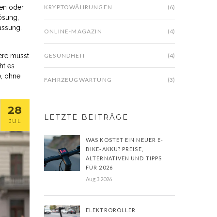
gen oder
KRYPTOWÄHRUNGEN
(6)
ösung,
assung.
ONLINE-MAGAZIN
(4)
iere musst
GESUNDHEIT
(4)
ht es
e, ohne
FAHRZEUGWARTUNG
(3)
28
LETZTE BEITRÄGE
JUL
WAS KOSTET EIN NEUER E-
BIKE-AKKU? PREISE,
ALTERNATIVEN UND TIPPS
FÜR 2026
Aug 3 2026
ELEKTROROLLER