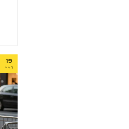
19
MÄR