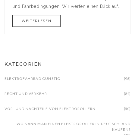
und Fahrbedingungen. Wir werfen einen Blick auf
verschiedene Faktoren, die die Reichweite
WEITERLESEN
beeinflussen, und geben praktische Tipps, um das
Beste aus Ihrem E-Roller herauszuholen. Erfahren
Sie, wie der Stromverbrauch optimiert werden kann
und welche Rolle das Gewicht des Fahrers spielt.
Entdecken Sie, ob ein Elektroroller die richtige
Wahl für Ihre täglichen Fahrten ist.
KATEGORIEN
ELEKTROFAHRRAD GÜNSTIG
(96)
RECHT UND VERKEHR
(84)
VOR- UND NACHTEILE VON ELEKTROROLLERN
(50)
WO KANN MAN EINEN ELEKTROROLLER IN DEUTSCHLAND
KAUFEN?