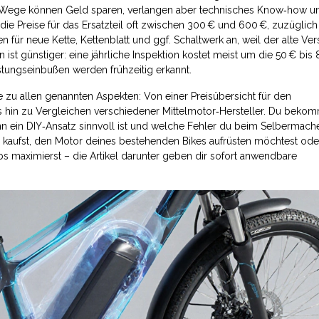
 DIY‑Wege können Geld sparen, verlangen aber technisches Know‑how u
 Preise für das Ersatzteil oft zwischen 300 € und 600 €, zuzüglich
n für neue Kette, Kettenblatt und ggf. Schaltwerk an, weil der alte Ver
 ist günstiger: eine jährliche Inspektion kostet meist um die 50 € bis 
stungseinbußen werden frühzeitig erkannt.
ge zu allen genannten Aspekten: Von einer Preisübersicht für den
hin zu Vergleichen verschiedener Mittelmotor‑Hersteller. Du bekom
nn ein DIY‑Ansatz sinnvoll ist und welche Fehler du beim Selbermach
e kaufst, den Motor deines bestehenden Bikes aufrüsten möchtest ode
bs maximierst – die Artikel darunter geben dir sofort anwendbare