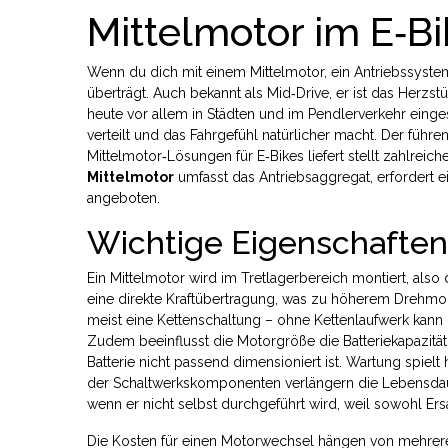
Mittelmotor im E‑Bi
Wenn du dich mit einem
Mittelmotor
,
ein Antriebssystem
überträgt
. Auch bekannt als
Mid‑Drive
, er ist das Herzs
heute vor allem in Städten und im Pendlerverkehr einge
verteilt und das Fahrgefühl natürlicher macht. Der führe
Mittelmotor‑Lösungen für E‑Bikes liefert
stellt zahlreich
Mittelmotor
umfasst das Antriebsaggregat, erfordert 
angeboten.
Wichtige Eigenschafte
Ein Mittelmotor wird im Tretlagerbereich montiert, also
eine direkte Kraftübertragung, was zu höherem Drehmome
meist eine Kettenschaltung – ohne Kettenlaufwerk kann 
Zudem beeinflusst die Motorgröße die Batteriekapazität:
Batterie nicht passend dimensioniert ist. Wartung spiel
der Schaltwerkskomponenten verlängern die Lebensdaue
wenn er nicht selbst durchgeführt wird, weil sowohl Ersat
Die Kosten für einen Motorwechsel hängen von mehreren