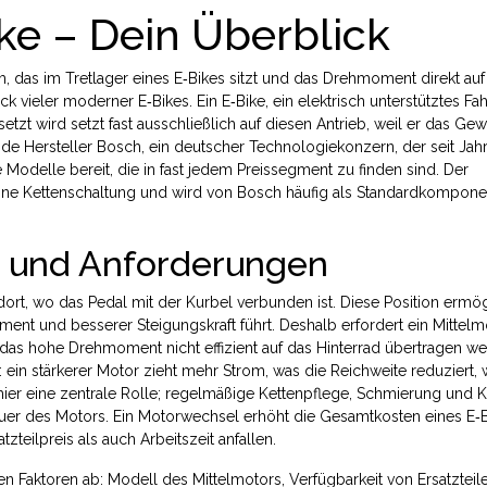
ke – Dein Überblick
, das im Tretlager eines E‑Bikes sitzt und das Drehmoment direkt auf
tück vieler moderner E‑Bikes. Ein
E‑Bike
,
ein elektrisch unterstütztes Fa
setzt wird
setzt fast ausschließlich auf diesen Antrieb, weil er das Gew
nde Hersteller
Bosch
,
ein deutscher Technologiekonzern, der seit Jah
e Modelle bereit, die in fast jedem Preissegment zu finden sind. Der
eine Kettenschaltung und wird von Bosch häufig als Standardkompone
n und Anforderungen
 dort, wo das Pedal mit der Kurbel verbunden ist. Diese Position ermög
nt und besserer Steigungskraft führt. Deshalb erfordert ein Mittelm
das hohe Drehmoment nicht effizient auf das Hinterrad übertragen we
 ein stärkerer Motor zieht mehr Strom, was die Reichweite reduziert,
t hier eine zentrale Rolle; regelmäßige Kettenpflege, Schmierung und 
r des Motors. Ein Motorwechsel erhöht die Gesamtkosten eines E‑B
zteilpreis als auch Arbeitszeit anfallen.
 Faktoren ab: Modell des Mittelmotors, Verfügbarkeit von Ersatztei