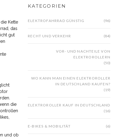
KATEGORIEN
ELEKTROFAHRRAD GÜNSTIG
(96)
 die Kette
hrrad, das
icht gut
RECHT UND VERKEHR
(84)
ren
VOR- UND NACHTEILE VON
nte
ELEKTROROLLERN
(50)
WO KANN MAN EINEN ELEKTROROLLER
IN DEUTSCHLAND KAUFEN?
licht
(19)
otor
rden.
 wenn die
ELEKTROROLLER KAUF IN DEUTSCHLAND
Kontrollen
(16)
ikes,
E-BIKES & MOBILITÄT
(6)
len und ob