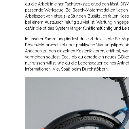
du die Arbeit in einer Fachwerkstatt erledigen lässt.
passende Werkzeug. Bei Bosch‑Motormodellen liegen die
Arbeitszeit von etwa 1–2 Stunden. Zusätzlich fallen Koste
bei einem Austausch häufig zu viel ist. Wartung hingegen
dafür bleibt das System länger funktionstüchtig und Lei
In unserer Sammlung findest du jetzt detaillierte Beiträ
Bosch‑Motorwechsel über praktische Wartungstipps bis 
Angaben zu den einzelnen Kostenfaktoren, erfährst, wa
vermeiden solltest. Egal, ob du gerade ein neues E‑Bik
nur wissen willst, wie du die Lebensdauer deines Antrie
Informationen. Viel Spaß beim Durchstöbern!