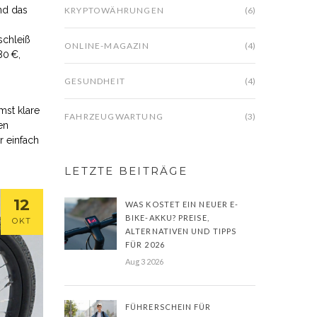
nd das
KRYPTOWÄHRUNGEN
(6)
schleiß
ONLINE-MAGAZIN
(4)
80 €,
GESUNDHEIT
(4)
mst klare
FAHRZEUGWARTUNG
(3)
en
r einfach
LETZTE BEITRÄGE
12
WAS KOSTET EIN NEUER E-
BIKE-AKKU? PREISE,
OKT
ALTERNATIVEN UND TIPPS
FÜR 2026
Aug 3 2026
FÜHRERSCHEIN FÜR