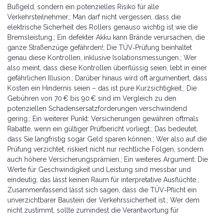
Bußgeld, sondern ein potenzielles Risiko für alle
Verkehrsteilnehmer.; Man darf nicht vergessen, dass die
elektrische Sicherheit des Rollers genauso wichtig ist wie die
Bremsleistung.; Ein defekter Akku kann Brände verursachen, die
ganze Straßenzüge gefährden!; Die TÜV‑Prüfung beinhaltet
genau diese Kontrollen, inklusive Isolationsmessungen.; Wer
also meint, dass diese Kontrollen überflüssig seien, lebt in einer
gefährlichen Illusion.; Darüber hinaus wird oft argumentiert, dass
Kosten ein Hindernis seien – das ist pure Kurzsichtigkeit.; Die
Gebühren von 70 € bis 90 € sind im Vergleich zu den
potenziellen Schadensersatzforderungen verschwindend
gering.; Ein weiterer Punkt: Versicherungen gewähren oftmals
Rabatte, wenn ein gültiger Prüfbericht vorliegt.; Das bedeutet,
dass Sie langfristig sogar Geld sparen können.; Wer also auf die
Prüfung verzichtet, riskiert nicht nur rechtliche Folgen, sondern
auch höhere Versicherungsprämien.; Ein weiteres Argument: Die
Werte für Geschwindigkeit und Leistung sind messbar und
eindeutig; das lässt keinen Raum für interpretative Ausflüchte.;
Zusammenfassend lässt sich sagen, dass die TÜV‑Pflicht ein
unverzichtbarer Baustein der Verkehrssicherheit ist.; Wer dem
nicht zustimmt, sollte zumindest die Verantwortung für