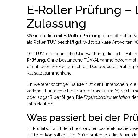
E‑Roller Prüfung –
Zulassung
Wenn du dich mit
E‑Roller Prüfung
,
dem offiziellen V
als
Roller‑TÜV
beschäftigst, willst du klare Antworten:
Der
TÜV
,
die technische Überwachung, die jedes Fahrz
Prüfung
. Ohne bestandene TÜV‑Abnahme bekommst 
öffentlichen Verkehr zu nutzen
. Das bedeutet: Prüfung e
Kausalzusammenhang.
Ein weiterer wichtiger Baustein ist der
Führerschein
,
die 
verlangt
. Für leichte Elektroroller (bis 20 km/h) reicht
oder sogar B benötigen. Die
Ergebnisdokumentation
der
Fahrerlaubnis.
Was passiert bei der Pr
Im Prüflabor wird dein
Elektroroller
,
das elektrische Zwei
Bauform kontrolliert. Die Prüfer prüfen, ob die Bauart de