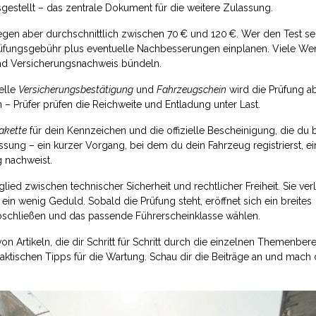
gestellt – das zentrale Dokument für die weitere Zulassung.
iegen aber durchschnittlich zwischen 70 € und 120 €. Wer den Test se
Prüfungsgebühr plus eventuelle Nachbesserungen einplanen. Viele Wer
nd Versicherungsnachweis bündeln.
uelle
Versicherungsbestätigung
und
Fahrzeugschein
wird die Prüfung a
– Prüfer prüfen die Reichweite und Entladung unter Last.
akette
für dein Kennzeichen und die offizielle Bescheinigung, die du 
assung
– ein kurzer Vorgang, bei dem du dein Fahrzeug registrierst, ei
 nachweist.
glied zwischen technischer Sicherheit und rechtlicher Freiheit. Sie ver
in wenig Geduld. Sobald die Prüfung steht, eröffnet sich ein breites
abschließen und das passende Führerscheinklasse wählen.
von Artikeln, die dir Schritt für Schritt durch die einzelnen Themenber
aktischen Tipps für die Wartung. Schau dir die Beiträge an und mach 