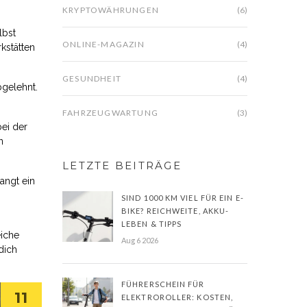
KRYPTOWÄHRUNGEN
(6)
lbst
ONLINE-MAGAZIN
(4)
kstätten
GESUNDHEIT
(4)
bgelehnt.
FAHRZEUGWARTUNG
(3)
bei der
n
LETZTE BEITRÄGE
langt ein
SIND 1000 KM VIEL FÜR EIN E-
BIKE? REICHWEITE, AKKU-
LEBEN & TIPPS
eiche
Aug 6 2026
dich
FÜHRERSCHEIN FÜR
11
ELEKTROROLLER: KOSTEN,