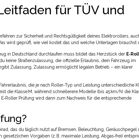
 Leitfaden für TÜV und
erfahren zur Sicherheit und Rechtsgültigkeit deines Elektrorollers
, auc
 Was wird geprüft, wie viel kostet das und welche Unterlagen brauchst
eug in Deutschland durchlaufen muss
bildet das Herzstück der
E‑Rol
du keine
Straßenzulassung
,
die offizielle Erlaubnis, dein Fahrzeug im
rgibt Zulassung, Zulassung ermöglicht legalen Betrieb – ein klarer
Fahrerlaubnis, die je nach Roller‑Typ und Leistung unterschiedliche 
 meist die Klasse M, während schnellerere Modelle (bis 45 km/h) die Kla
 E‑Roller Prüfung wird dann zum Nachweis für die entsprechende
üfung?
rad, das du täglich nutzt
auf Bremsen, Beleuchtung, Geräuschpegel
n gesetzlichen Vorgaben (z. B. maximale Leistung, Abgas‑frei) entsprich