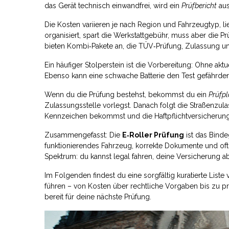
das Gerät technisch einwandfrei, wird ein
Prüfbericht
aus
Die Kosten variieren je nach Region und Fahrzeugtyp, l
organisiert, spart die Werkstattgebühr, muss aber die 
bieten Kombi‑Pakete an, die TÜV‑Prüfung, Zulassung u
Ein häufiger Stolperstein ist die Vorbereitung: Ohne akt
Ebenso kann eine schwache Batterie den Test gefährden 
Wenn du die Prüfung bestehst, bekommst du ein
Prüfpl
Zulassungsstelle vorlegst. Danach folgt die
Straßenzul
Kennzeichen bekommst und die Haftpflichtversicherung
Zusammengefasst: Die
E‑Roller Prüfung
ist das Binde
funktionierendes Fahrzeug, korrekte Dokumente und oft e
Spektrum: du kannst legal fahren, deine Versicherung 
Im Folgenden findest du eine sorgfältig kuratierte Liste 
führen – von Kosten über rechtliche Vorgaben bis zu pr
bereit für deine nächste Prüfung.