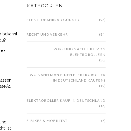
KATEGORIEN
ELEKTROFAHRRAD GÜNSTIG
(96)
h bekannt
RECHT UND VERKEHR
(84)
 du?
VOR- UND NACHTEILE VON
ler
ELEKTROROLLERN
(50)
WO KANN MAN EINEN ELEKTROROLLER
Klassen
IN DEUTSCHLAND KAUFEN?
(19)
sse A1
ELEKTROROLLER KAUF IN DEUTSCHLAND
(16)
E-BIKES & MOBILITÄT
(6)
 und
t. Ist