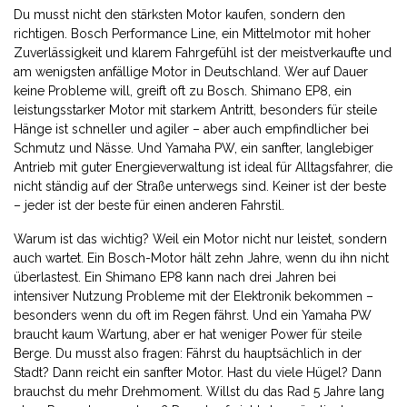
Du musst nicht den stärksten Motor kaufen, sondern den
richtigen.
Bosch Performance Line
,
ein Mittelmotor mit hoher
Zuverlässigkeit und klarem Fahrgefühl
ist der meistverkaufte und
am wenigsten anfällige Motor in Deutschland. Wer auf Dauer
keine Probleme will, greift oft zu Bosch.
Shimano EP8
,
ein
leistungsstarker Motor mit starkem Antritt, besonders für steile
Hänge
ist schneller und agiler – aber auch empfindlicher bei
Schmutz und Nässe. Und
Yamaha PW
,
ein sanfter, langlebiger
Antrieb mit guter Energieverwaltung
ist ideal für Alltagsfahrer, die
nicht ständig auf der Straße unterwegs sind. Keiner ist der beste
– jeder ist der beste für einen anderen Fahrstil.
Warum ist das wichtig? Weil ein Motor nicht nur leistet, sondern
auch wartet. Ein Bosch-Motor hält zehn Jahre, wenn du ihn nicht
überlastest. Ein Shimano EP8 kann nach drei Jahren bei
intensiver Nutzung Probleme mit der Elektronik bekommen –
besonders wenn du oft im Regen fährst. Und ein Yamaha PW
braucht kaum Wartung, aber er hat weniger Power für steile
Berge. Du musst also fragen: Fährst du hauptsächlich in der
Stadt? Dann reicht ein sanfter Motor. Hast du viele Hügel? Dann
brauchst du mehr Drehmoment. Willst du das Rad 5 Jahre lang