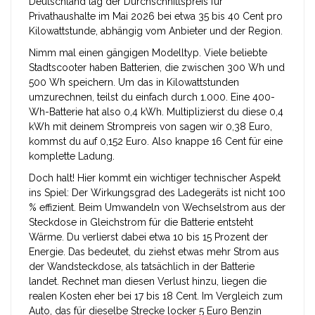
Deutschland lag der Durchschnittspreis für
Privathaushalte im Mai 2026 bei etwa 35 bis 40 Cent pro
Kilowattstunde, abhängig vom Anbieter und der Region.
Nimm mal einen gängigen Modelltyp. Viele beliebte
Stadtscooter haben Batterien, die zwischen 300 Wh und
500 Wh speichern. Um das in Kilowattstunden
umzurechnen, teilst du einfach durch 1.000. Eine 400-
Wh-Batterie hat also 0,4 kWh. Multiplizierst du diese 0,4
kWh mit deinem Strompreis von sagen wir 0,38 Euro,
kommst du auf 0,152 Euro. Also knappe 16 Cent für eine
komplette Ladung.
Doch halt! Hier kommt ein wichtiger technischer Aspekt
ins Spiel: Der
Wirkungsgrad des Ladegeräts
ist nicht 100
% effizient
. Beim Umwandeln von Wechselstrom aus der
Steckdose in Gleichstrom für die Batterie entsteht
Wärme. Du verlierst dabei etwa 10 bis 15 Prozent der
Energie. Das bedeutet, du ziehst etwas mehr Strom aus
der Wandsteckdose, als tatsächlich in der Batterie
landet. Rechnet man diesen Verlust hinzu, liegen die
realen Kosten eher bei 17 bis 18 Cent. Im Vergleich zum
Auto, das für dieselbe Strecke locker 5 Euro Benzin