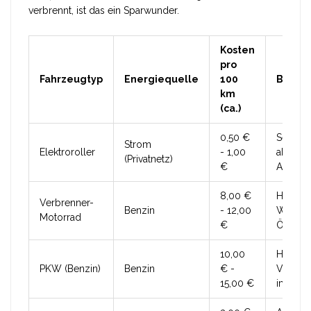
verbrennt, ist das ein Sparwunder.
Kosten
pro
Fahrzeugtyp
Energiequelle
100
Bemer
km
(ca.)
0,50 €
Sehr eff
Strom
Elektroroller
- 1,00
abhäng
(Privatnetz)
€
Akku-G
8,00 €
Höhere
Verbrenner-
Benzin
- 12,00
Wartun
Motorrad
€
Ölwechs
10,00
Hohe
PKW (Benzin)
Benzin
€ -
Verbra
15,00 €
im Stad