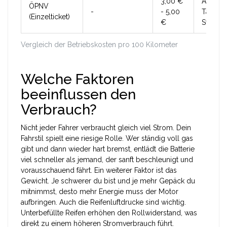
3,00 €
Abhäng
ÖPNV
-
- 5,00
Tarifzo
(Einzelticket)
€
Strecke
Vergleich der Betriebskosten pro 100 Kilometer
Welche Faktoren
beeinflussen den
Verbrauch?
Nicht jeder Fahrer verbraucht gleich viel Strom. Dein
Fahrstil spielt eine riesige Rolle. Wer ständig voll gas
gibt und dann wieder hart bremst, entlädt die Batterie
viel schneller als jemand, der sanft beschleunigt und
vorausschauend fährt. Ein weiterer Faktor ist das
Gewicht. Je schwerer du bist und je mehr Gepäck du
mitnimmst, desto mehr Energie muss der Motor
aufbringen. Auch die Reifenluftdrucke sind wichtig.
Unterbefüllte Reifen erhöhen den Rollwiderstand, was
direkt zu einem höheren Stromverbrauch führt.