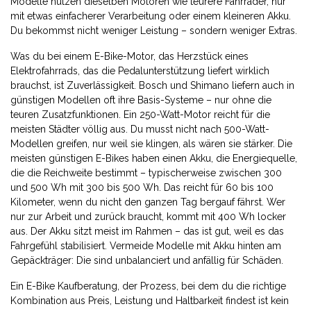
Modelle nutzen dieselben Motoren wie teurere Fahrräder, nur
mit etwas einfacherer Verarbeitung oder einem kleineren Akku.
Du bekommst nicht weniger Leistung – sondern weniger Extras.
Was du bei einem
E-Bike-Motor
,
das Herzstück eines
Elektrofahrrads, das die Pedalunterstützung liefert
wirklich
brauchst, ist Zuverlässigkeit. Bosch und Shimano liefern auch in
günstigen Modellen oft ihre Basis-Systeme – nur ohne die
teuren Zusatzfunktionen. Ein 250-Watt-Motor reicht für die
meisten Städter völlig aus. Du musst nicht nach 500-Watt-
Modellen greifen, nur weil sie klingen, als wären sie stärker. Die
meisten günstigen E-Bikes haben einen
Akku
,
die Energiequelle,
die die Reichweite bestimmt – typischerweise zwischen 300
und 500 Wh
mit 300 bis 500 Wh. Das reicht für 60 bis 100
Kilometer, wenn du nicht den ganzen Tag bergauf fährst. Wer
nur zur Arbeit und zurück braucht, kommt mit 400 Wh locker
aus. Der Akku sitzt meist im Rahmen – das ist gut, weil es das
Fahrgefühl stabilisiert. Vermeide Modelle mit Akku hinten am
Gepäckträger: Die sind unbalanciert und anfällig für Schäden.
Ein
E-Bike Kaufberatung
,
der Prozess, bei dem du die richtige
Kombination aus Preis, Leistung und Haltbarkeit findest
ist kein