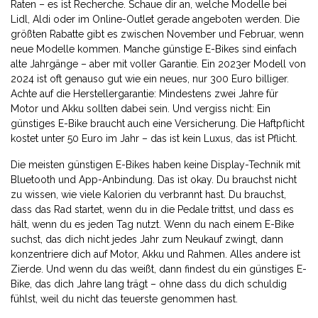
Raten – es ist Recherche. Schaue dir an, welche Modelle bei
Lidl, Aldi oder im Online-Outlet gerade angeboten werden. Die
größten Rabatte gibt es zwischen November und Februar, wenn
neue Modelle kommen. Manche günstige E-Bikes sind einfach
alte Jahrgänge – aber mit voller Garantie. Ein 2023er Modell von
2024 ist oft genauso gut wie ein neues, nur 300 Euro billiger.
Achte auf die Herstellergarantie: Mindestens zwei Jahre für
Motor und Akku sollten dabei sein. Und vergiss nicht: Ein
günstiges E-Bike braucht auch eine Versicherung. Die Haftpflicht
kostet unter 50 Euro im Jahr – das ist kein Luxus, das ist Pflicht.
Die meisten günstigen E-Bikes haben keine Display-Technik mit
Bluetooth und App-Anbindung. Das ist okay. Du brauchst nicht
zu wissen, wie viele Kalorien du verbrannt hast. Du brauchst,
dass das Rad startet, wenn du in die Pedale trittst, und dass es
hält, wenn du es jeden Tag nutzt. Wenn du nach einem E-Bike
suchst, das dich nicht jedes Jahr zum Neukauf zwingt, dann
konzentriere dich auf Motor, Akku und Rahmen. Alles andere ist
Zierde. Und wenn du das weißt, dann findest du ein günstiges E-
Bike, das dich Jahre lang trägt – ohne dass du dich schuldig
fühlst, weil du nicht das teuerste genommen hast.