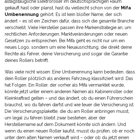
alltagstaugliche Elektroroller im deutschsprachigen Raum.
gekauft hast oder planst, hast du vielleicht schon von der
Mifa
Umbenennung
gehört. Es ist kein bloßer Name, der sich
ändert – es ist ein Zeichen dafür, dass sich die gesamte Branche
verschiebt. Viele Hersteller passen ihre Markenstrategie an, um
rechtlichen Anforderungen, Marktveränderungen oder neuen
Gesetzen zu entsprechen. Bei Mifa geht es nicht nur um ein
neues Logo, sondern um eine Neuausrichtung, die direkt deine
Rechte als Fahrer, deine Versicherung und sogar die Garantie
deines Rollers betrifft.
Was viele nicht wissen: Eine Umbenennung kann bedeuten, dass
dein Roller plötzlich als anderes Fahrzeug klassifiziert wird. Das
hat Folgen. Ein Roller, der vorher als Mifa vermarktet wurde,
könnte jetzt unter einem anderen Namen als Kabinenroller oder
Kleinkraftrad gelten – und das ändert, ob du einen Führerschein
brauchst, wo du fahren darfst und wie teuer die Versicherung ist.
Die
Versicherungsplakette
,
die du am Roller anbringen musst,
um legal zu fahren
bleibt zwar bestehen, aber der
Herstellername auf dem Dokument könnte sich ändern. Und
wenn du einen neuen Roller kaufst, musst du prüfen, ob er noch
unter dem alten Namen verkauft wird – oder ob du jetzt einen