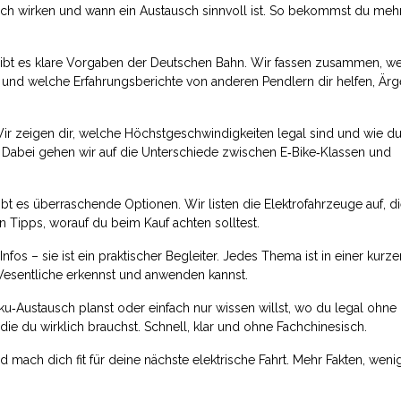
ich wirken und wann ein Austausch sinnvoll ist. So bekommst du meh
 gibt es klare Vorgaben der Deutschen Bahn. Wir fassen zusammen, w
und welche Erfahrungsberichte von anderen Pendlern dir helfen, Ärg
r zeigen dir, welche Höchstgeschwindigkeiten legal sind und wie du
 Dabei gehen wir auf die Unterschiede zwischen E‑Bike‑Klassen und
ibt es überraschende Optionen. Wir listen die Elektrofahrzeuge auf, di
 Tipps, worauf du beim Kauf achten solltest.
fos – sie ist ein praktischer Begleiter. Jedes Thema ist in einer kurzen
 Wesentliche erkennst und anwenden kannst.
ku‑Austausch planst oder einfach nur wissen willst, wo du legal ohne
 die du wirklich brauchst. Schnell, klar und ohne Fachchinesisch.
d mach dich fit für deine nächste elektrische Fahrt. Mehr Fakten, weni