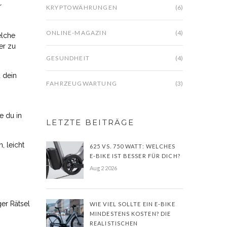
r
KRYPTOWÄHRUNGEN
(6)
ONLINE-MAGAZIN
(4)
elche
er zu
GESUNDHEIT
(4)
 dein
FAHRZEUGWARTUNG
(3)
e du in
LETZTE BEITRÄGE
, leicht
625 VS. 750 WATT: WELCHES
E-BIKE IST BESSER FÜR DICH?
Aug 2 2026
ger Rätsel
WIE VIEL SOLLTE EIN E-BIKE
MINDESTENS KOSTEN? DIE
REALISTISCHEN