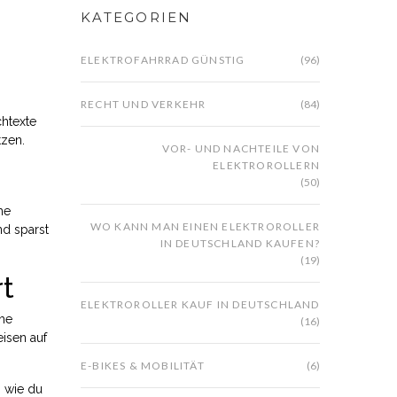
KATEGORIEN
ELEKTROFAHRRAD GÜNSTIG
(96)
RECHT UND VERKEHR
(84)
chtexte
tzen.
VOR- UND NACHTEILE VON
ELEKTROROLLERN
(50)
he
WO KANN MAN EINEN ELEKTROROLLER
nd sparst
IN DEUTSCHLAND KAUFEN?
(19)
rt
ELEKTROROLLER KAUF IN DEUTSCHLAND
che
(16)
isen auf
E-BIKES & MOBILITÄT
(6)
, wie du