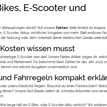
ikes, E‑Scooter und
ten Behauptungen steckt? Auf unserer
Fakten
-Seite findest du knappe,
s, E‑Scooter, Akkus, rechtliche Vorgaben und mehr. Statt endloser Fa
 der Nutzung oder dem Unterhalt deiner elektrischen Geräte unterstü
 Kosten wissen musst
ochwertiger E‑Scooter sein darf. Unsere Fakten‑Artikel zeigen dir, welc
terial und Markenwert. Du bekommst klare Zahlen für das Jahr 2025 u
n kannst und welche Ausgaben unvermeidlich sind.
und Fahrregeln kompakt erklä
cooter unterschiedliche Regeln. Brauchst du einen Führerschein? Wel
fahren? Unsere Fact‑Sheets liefern dir schnelle Antworten und verwe
ch.
Wie lange hält ein E‑Bike‑ oder E‑Scooter‑Akku wirklich? Wir erklären