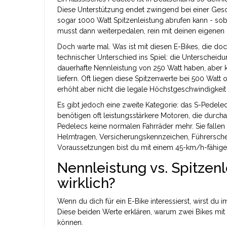
Diese Unterstützung endet zwingend bei einer Gesc
sogar 1000 Watt Spitzenleistung abrufen kann - sob
musst dann weiterpedalen, rein mit deinen eigenen 
Doch warte mal. Was ist mit diesen E-Bikes, die do
technischer Unterschied ins Spiel: die Unterscheid
dauerhafte Nennleistung von 250 Watt haben, aber k
liefern. Oft liegen diese Spitzenwerte bei 500 Watt
erhöht aber nicht die legale Höchstgeschwindigkeit
Es gibt jedoch eine zweite Kategorie: das
S-Pedele
benötigen oft leistungsstärkere Motoren, die durc
Pedelecs keine normalen Fahrräder mehr. Sie fallen 
Helmtragen, Versicherungskennzeichen, Führerschei
Voraussetzungen bist du mit einem 45-km/h-fähigen
Nennleistung vs. Spitzen
wirklich?
Wenn du dich für ein E-Bike interessierst, wirst du 
Diese beiden Werte erklären, warum zwei Bikes mit 
können.