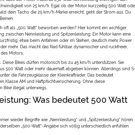
hwindigkeit von 25 km/h. Egal ob der Motor kurzzeitig 500 Watt ode
ald dein Tacho die 25 km/h-Marke erreicht, geht der Strom aus. Du
Beinen.
ch oft als „500 Watt“ beworben werden? Hier kommt ein wichtiger
ung zwischen Nennleistung und Spitzenleistung. Ein Motor kann eine
urzfristig, etwa beim Anfahren oder im Stehen, deutlich mehr Power
 oder mehr. Das macht das Rad fühlbar dynamischer und ruckfreier,
 des Motors.
c
. Diese Bikes dürfen motorisch bis zu 45 km/h unterstützen. Sie
haus 500 Watt oder mehr dauerhaft abgeben können. Allerdings sind S
unter die Fahrzeugklasse der Kleinkrafträder. Das bedeutet
n Klasse AM und Haftpflichtversicherung. Ohne diese
 Bike illegal unterwegs.
leistung: Was bedeutet 500 Watt
immer wieder Begriffe wie „Nennleistung“ und „Spitzenleistung“ hören.
derselben „500-Watt“-Angabe sich völlig unterschiedlich anfühlen