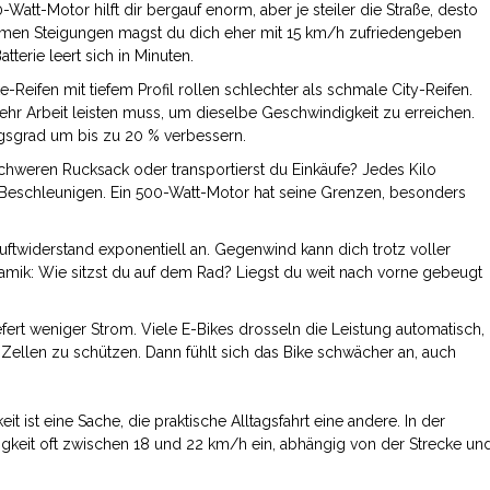
-Watt-Motor hilft dir bergauf enorm, aber je steiler die Straße, desto
xtremen Steigungen magst du dich eher mit 15 km/h zufriedengeben
terie leert sich in Minuten.
-Reifen mit tiefem Profil rollen schlechter als schmale City-Reifen.
hr Arbeit leisten muss, um dieselbe Geschwindigkeit zu erreichen.
gsgrad um bis zu 20 % verbessern.
chweren Rucksack oder transportierst du Einkäufe? Jedes Kilo
Beschleunigen. Ein 500-Watt-Motor hat seine Grenzen, besonders
ftwiderstand exponentiell an. Gegenwind kann dich trotz voller
mik: Wie sitzst du auf dem Rad? Liegst du weit nach vorne gebeugt
liefert weniger Strom. Viele E-Bikes drosseln die Leistung automatisch,
 Zellen zu schützen. Dann fühlt sich das Bike schwächer an, auch
 ist eine Sache, die praktische Alltagsfahrt eine andere. In der
igkeit oft zwischen 18 und 22 km/h ein, abhängig von der Strecke un