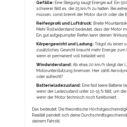
Gefälle:
Eine Steigung saugt Energie auf. Ein 500
schwerer fällt es, die 25 km/h zu halten. Bei e
müssen, sonst brennt der Motor durch oder die Bat
Reifenprofil und Luftdruck:
Breite Mountainbike
Mehr Rollwiderstand bedeutet, dass der Motor me
Ein gut aufgepumpter Reifen kann deinen Wirkun
Körpergewicht und Ladung:
Trägst du einen s
zusätzliches Gewicht braucht mehr Energie zum 
wenn er permanent voll belastet wird.
Windwiderstand:
Ab etwa 20 km/h steigt der Lu
Motorunterstützung bremsen. Hier zählt Aerodyna
oder aufrecht?
Batterieladezustand:
Eine fast leere Batterie 
wenn der Ladezustand unter 10-15 % fällt, um die
wenn der Motor technisch noch funktioniert.
Das bedeutet: Die theoretische Höchstgeschwindigkeit
Realität pendelt sich deine Durchschnittsgeschwind
deinem Fahrstil.