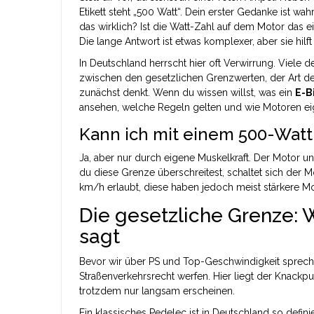
Etikett steht „500 Watt“. Dein erster Gedanke ist wah
das wirklich? Ist die Watt-Zahl auf dem Motor das e
Die lange Antwort ist etwas komplexer, aber sie hilft
In Deutschland herrscht hier oft Verwirrung. Viele
zwischen den gesetzlichen Grenzwerten, der Art des
zunächst denkt. Wenn du wissen willst, was ein
E-B
ansehen, welche Regeln gelten und wie Motoren eige
Kann ich mit einem 500-Watt-
Ja, aber nur durch eigene Muskelkraft. Der Motor u
du diese Grenze überschreitest, schaltet sich der M
km/h erlaubt, diese haben jedoch meist stärkere Mo
Die gesetzliche Grenze: 
sagt
Bevor wir über PS und Top-Geschwindigkeit spreche
Straßenverkehrsrecht werfen. Hier liegt der Knackp
trotzdem nur langsam erscheinen.
Ein klassisches
Pedelec
ist in Deutschland so defin