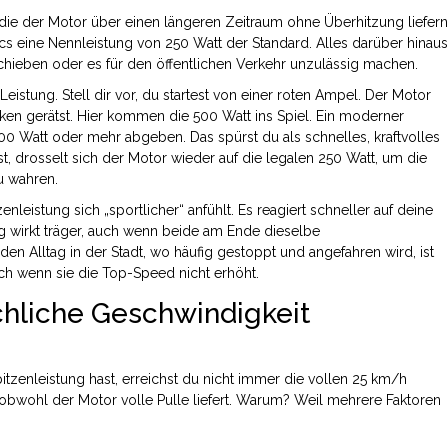
t, die der Motor über einen längeren Zeitraum ohne Überhitzung liefern
ecs eine Nennleistung von 250 Watt der Standard. Alles darüber hinaus
schieben oder es für den öffentlichen Verkehr unzulässig machen.
eistung. Stell dir vor, du startest von einer roten Ampel. Der Motor
tocken gerätst. Hier kommen die 500 Watt ins Spiel. Ein moderner
500 Watt oder mehr abgeben. Das spürst du als schnelles, kraftvolles
drosselt sich der Motor wieder auf die legalen 250 Watt, um die
u wahren.
nleistung sich „sportlicher“ anfühlt. Es reagiert schneller auf deine
ng wirkt träger, auch wenn beide am Ende dieselbe
en Alltag in der Stadt, wo häufig gestoppt und angefahren wird, ist
ch wenn sie die Top-Speed nicht erhöht.
ächliche Geschwindigkeit
tzenleistung hast, erreichst du nicht immer die vollen 25 km/h
bwohl der Motor volle Pulle liefert. Warum? Weil mehrere Faktoren