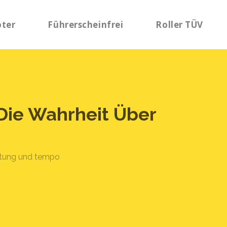
oter
Führerscheinfrei
Roller TÜV
 Die Wahrheit Über
eistung und tempo