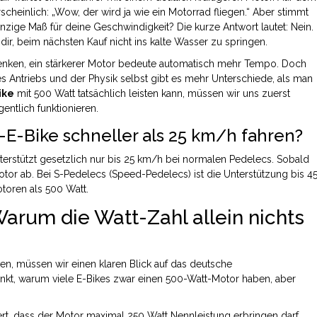
rscheinlich: „Wow, der wird ja wie ein Motorrad fliegen.“ Aber stimmt
inzige Maß für deine Geschwindigkeit? Die kurze Antwort lautet: Nein.
 dir, beim nächsten Kauf nicht ins kalte Wasser zu springen.
 denken, ein stärkerer Motor bedeute automatisch mehr Tempo. Doch
 Antriebs und der Physik selbst gibt es mehr Unterschiede, als man
ike
mit 500 Watt tatsächlich leisten kann, müssen wir uns zuerst
ntlich funktionieren.
E-Bike schneller als 25 km/h fahren?
nterstützt gesetzlich nur bis 25 km/h bei normalen Pedelecs. Sobald
otor ab. Bei S-Pedelecs (Speed-Pedelecs) ist die Unterstützung bis 4
toren als 500 Watt.
Warum die Watt-Zahl allein nichts
n, müssen wir einen klaren Blick auf das deutsche
unkt, warum viele E-Bikes zwar einen 500-Watt-Motor haben, aber
iert, dass der Motor maximal 250 Watt Nennleistung erbringen darf.