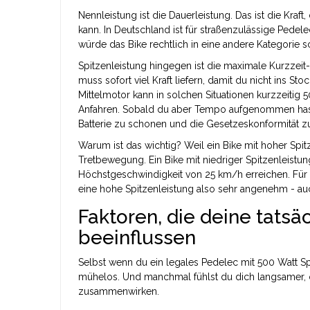
Nennleistung
ist die Dauerleistung. Das ist die Kraf
kann. In Deutschland ist für straßenzulässige Pedel
würde das Bike rechtlich in eine andere Kategorie 
Spitzenleistung
hingegen ist die maximale Kurzzeit-L
muss sofort viel Kraft liefern, damit du nicht ins S
Mittelmotor kann in solchen Situationen kurzzeitig 
Anfahren. Sobald du aber Tempo aufgenommen hast, 
Batterie zu schonen und die Gesetzeskonformität z
Warum ist das wichtig? Weil ein Bike mit hoher Spitze
Tretbewegung. Ein Bike mit niedriger Spitzenleistu
Höchstgeschwindigkeit von 25 km/h erreichen. Für d
eine hohe Spitzenleistung also sehr angenehm - au
Faktoren, die deine tats
beeinflussen
Selbst wenn du ein legales Pedelec mit 500 Watt Spi
mühelos. Und manchmal fühlst du dich langsamer, o
zusammenwirken.