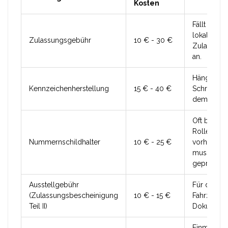
Kosten
Fällt beim
lokalen
Zulassungsgebühr
10 € - 30 €
Zulassung
an.
Hängt von
Kennzeichenherstellung
15 € - 40 €
Schriftart 
dem Händl
Oft bereit
Roller
Nummernschildhalter
10 € - 25 €
vorhanden
muss aber
geprüft sei
Ausstellgebühr
Für das ne
(Zulassungsbescheinigung
10 € - 15 €
Fahrzeugs
Teil II)
Dokument.
Einmalige