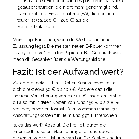
ist. Bei älteren Modellen kann es passieren, dass Teile
getauscht wurden, die nicht mehr genehmigt sind.
Dann droht die Einzelabnahme (EA), die deutlich
teurer ist (ca. 100 € - 200 €) als die
Standardzulassung.
Mein Tipp: Kaufe neu, wenn du Wert auf einfache
Zulassung legst. Die meisten neuen E-Roller kommen
„ready-to-drive“ mit allen Papieren. Bei Gebrauchtware
mach dir Gedanken über die Wartungshistorie.
Fazit: Ist der Aufwand wert?
Zusammengefasst: Ein E-Roller-Kennzeichen kostet
dich direkt etwa 50 € bis 100 €. Addiere dazu die
jährliche Versicherung von ca. 100 €. Insgesamt solltest
du also mit initialen Kosten von rund 150 € bis 200 €
rechnen, bevor du losrast. Dazu kommen einmalige
Anschaffungskosten für Helm und ggf. Führerschein.
Ist es das wert? Absolut. Die Freiheit, durch die
Innenstadt zu rasen, Stau zu umgehen und überall
parken zu können, ist unbezahlbar. Die Kosten sind im