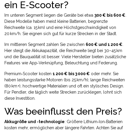
ein E‑Scooter?
Im unteren Segment liegen die Geräte bei etwa
300 € bis 600 €
.
Diese Modelle haben meist kleine Batterien, begrenzte
Reichweite (ca. 15 km) und eine Höchstgeschwindigkeit von
20 km/h. Sie eignen sich gut für kurze Strecken in der Stadt.
Im mittleren Segment zahlen Sie zwischen
600 € und 1 200 €
.
Hier steigt die Akkukapazität, die Reichweite liegt bei 30–45 km
und die Bauqualität ist besser. Viele Hersteller bieten zusätzliche
Features wie App‑Verknüpfung, Beleuchtung und Federung.
Premium‑Scooter kosten
1 200 € bis 3 000 €
oder mehr. Sie
haben leistungsstarke Motoren (bis 25 km/h), lange Reichweiten
(80 km +), hochwertige Materialien und oft ein stylisches Design.
Für Pendler, die täglich weite Strecken zurücklegen, lohnt sich
diese Investition.
Was beeinflusst den Preis?
Akkugröße und -technologie
: Größere Lithium‑Ion‑Batterien
kosten mehr, ermöglichen aber längere Fahrten. Achten Sie auf