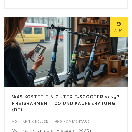
9
AUG
WAS KOSTET EIN GUTER E‑SCOOTER 2025?
PREISRAHMEN, TCO UND KAUFBERATUNG
(DE)
VON
JANNIK KELLER
0 KOMMENTARE
Was kostet ein guter E‑Scooter 2025 in