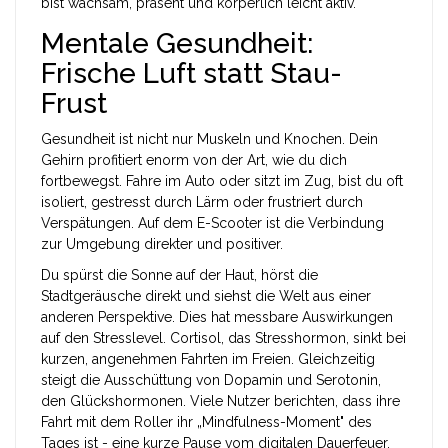
bist wachsam, präsent und körperlich leicht aktiv.
Mentale Gesundheit:
Frische Luft statt Stau-
Frust
Gesundheit ist nicht nur Muskeln und Knochen. Dein
Gehirn profitiert enorm von der Art, wie du dich
fortbewegst. Fahre im Auto oder sitzt im Zug, bist du oft
isoliert, gestresst durch Lärm oder frustriert durch
Verspätungen. Auf dem
E-Scooter
ist
die Verbindung
zur Umgebung direkter und positiver
.
Du spürst die Sonne auf der Haut, hörst die
Stadtgeräusche direkt und siehst die Welt aus einer
anderen Perspektive. Dies hat messbare Auswirkungen
auf den Stresslevel. Cortisol, das Stresshormon, sinkt bei
kurzen, angenehmen Fahrten im Freien. Gleichzeitig
steigt die Ausschüttung von Dopamin und Serotonin,
den Glückshormonen. Viele Nutzer berichten, dass ihre
Fahrt mit dem Roller ihr „Mindfulness-Moment" des
Tages ist - eine kurze Pause vom digitalen Dauerfeuer.