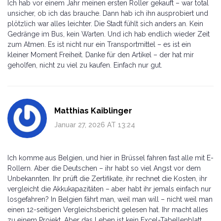
Ich hab vor einem Jahr meinen ersten Roller gekauft – war total
unsicher, ob ich das brauche. Dann hab ich ihn ausprobiert und
plötzlich war alles leichter. Die Stadt fühlt sich anders an. Kein
Gedränge im Bus, kein Warten. Und ich hab endlich wieder Zeit
zum Atmen. Es ist nicht nur ein Transportmittel – es ist ein
kleiner Moment Freiheit. Danke für den Artikel – der hat mir
geholfen, nicht zu viel zu kaufen. Einfach nur gut.
Matthias Kaiblinger
Januar 27, 2026 AT 13:24
Ich komme aus Belgien, und hier in Brüssel fahren fast alle mit E-
Rollern. Aber die Deutschen – ihr habt so viel Angst vor dem
Unbekannten. Ihr prüft die Zertifikate, ihr rechnet die Kosten, ihr
vergleicht die Akkukapazitäten – aber habt ihr jemals einfach nur
losgefahren? In Belgien fährt man, weil man will – nicht weil man
einen 12-seitigen Vergleichsbericht gelesen hat. Ihr macht alles
zu einem Projekt. Aber das Leben ist kein Excel-Tabellenblatt.