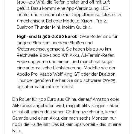
(400-500 Wh), die Reifen breiter und oft mit Luft
gefüllt. Dazu kommt eine App-Verbindung, LED-
Lichter und manchmal eine Doppelbremse (elektrisch
+ mechanisch). Beliebte Modelle: Xiaomi Pro 2,
Dualtron Thunder Mini, Inokim Quick 4.
High-End (1.300-2.000 Euro):
Diese Roller sind für
längere Strecken, unebene Straßen und
Wetterwechsel gemacht. Sie haben bis zu 70 km
Reichweite, 800-1.000 Wh Akku, All-Terrain-Reifen,
Federung vorne und hinten, und manchmal sogar
eine automatische Lichtsteuerung. Modelle wie der
Apollo Pro, Kaabo Wolf King GT oder der Dualtron
Thunder gehören hierher. Sie sind schwerer (20-25
kg), aber dafür extrem robust.
Ein Roller für 300 Euro aus China, der auf Amazon oder
AliExpress angeboten wird, mag attraktiv klingen - aber
er hat oft keinen deutschen CE-Kennzeichnung, keine
Garantie und einen Akku, der nach sechs Monaten nur
noch die Hälfte hält. Das ist kein Sparvorteil - das ist eine
Falle.