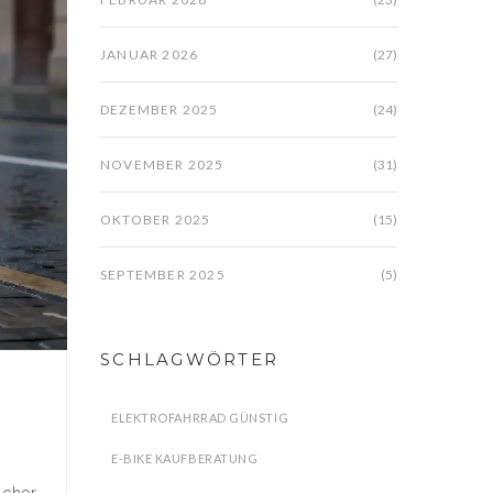
JANUAR 2026
(27)
DEZEMBER 2025
(24)
NOVEMBER 2025
(31)
OKTOBER 2025
(15)
SEPTEMBER 2025
(5)
SCHLAGWÖRTER
ELEKTROFAHRRAD GÜNSTIG
E-BIKE KAUFBERATUNG
icher