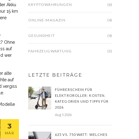
der Akku
KRYPTOWÄHRUNGEN
(6)
nur 15 km
gere
ONLINE-MAGAZIN
(4)
r
GESUNDHEIT
(4)
ht? Ohne
ss auf
FAHRZEUGWARTUNG
(3)
nd wer
r alte
LETZTE BEITRÄGE
hte auf
d vergiss
FÜHRERSCHEIN FÜR
le.
ELEKTROROLLER: KOSTEN,
KATEGORIEN UND TIPPS FÜR
 Modelle
2026
Aug 5 2026
3
MÄR
625 VS. 750 WATT: WELCHES