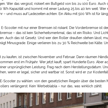
en. Wer das vergisst, riskiert ein Bußgeld von bis zu 100 Euro. Auch 
250 Wh Kapazität und kommt mit einer Ladung 25 bis 40 km weit. Wer 
hr – und muss auf Ladezeiten achten. Ein Akku mit 500 Wh ist für län
in E-Scooter mit nur einer Bremsen ist riskant. Die Vorderbremse ist de
ßbremse – das ist kein Sicherheitsmerkmal, das ist ein Risiko. Und Lic
en. Auch das ist Gesetz. Und wer den Roller draußen stehen lässt, mu
trägt Minusgrade. Einige verlieren bis zu 30 % Reichweite bei Kälte. U
d zu kaufen, ist zwischen November und Februar. Dann räumen Händle
ommen erst im Frühjahr. Wer jetzt kauft, spart Hunderte Euro. Aber ac
 seiner ursprünglichen Leistung. Frag nach dem Herstellungsdatum. Un
en, wenn er legal, sicher und wartbar ist. Sonst wird er zur Kostenfal
en E-Scooter zu wählen: von den gesetzlichen Regeln über die besten
llers verlängerst. Kein Werbeblabla – nur das, was wirklich zählt.