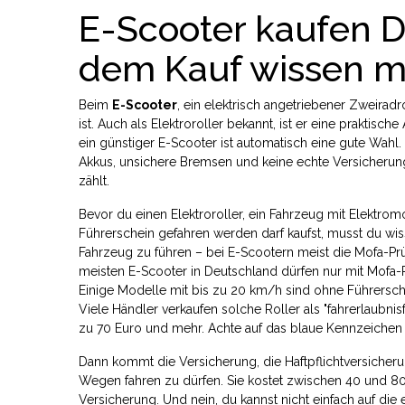
E-Scooter kaufen D
dem Kauf wissen m
Beim
E-Scooter
,
ein elektrisch angetriebener Zweiradr
ist
. Auch als
Elektroroller
bekannt, ist er eine praktische
ein günstiger E-Scooter ist automatisch eine gute Wahl.
Akkus, unsichere Bremsen und keine echte Versicherung. 
zählt.
Bevor du einen
Elektroroller
,
ein Fahrzeug mit Elektrom
Führerschein gefahren werden darf
kaufst, musst du wi
Fahrzeug zu führen – bei E-Scootern meist die Mofa-Pr
meisten E-Scooter in Deutschland dürfen nur mit Mofa-
Einige Modelle mit bis zu 20 km/h sind ohne Führerschei
Viele Händler verkaufen solche Roller als "fahrerlaubnis
zu 70 Euro und mehr. Achte auf das blaue Kennzeichen un
Dann kommt die
Versicherung
,
die Haftpflichtversicher
Wegen fahren zu dürfen
. Sie kostet zwischen 40 und 80
Versicherung. Und nein, du kannst nicht einfach auf die