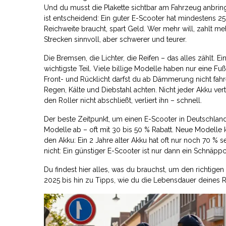
Und du musst die Plakette sichtbar am Fahrzeug anbring
ist entscheidend: Ein guter E-Scooter hat mindestens 
Reichweite braucht, spart Geld. Wer mehr will, zahlt me
Strecken sinnvoll, aber schwerer und teurer.
Die Bremsen, die Lichter, die Reifen – das alles zählt. E
wichtigste Teil. Viele billige Modelle haben nur eine Fu
Front- und Rücklicht darfst du ab Dämmerung nicht fahr
Regen, Kälte und Diebstahl achten. Nicht jeder Akku ver
den Roller nicht abschließt, verliert ihn – schnell.
Der beste Zeitpunkt, um einen E-Scooter in Deutschlan
Modelle ab – oft mit 30 bis 50 % Rabatt. Neue Modelle k
den Akku: Ein 2 Jahre alter Akku hat oft nur noch 70 %
nicht: Ein günstiger E-Scooter ist nur dann ein Schnäppch
Du findest hier alles, was du brauchst, um den richtig
2025 bis hin zu Tipps, wie du die Lebensdauer deines Ro