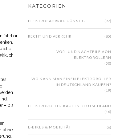
KATEGORIEN
ELEKTROFAHRRAD GÜNSTIG
(97)
n fahrbar
RECHT UND VERKEHR
(85)
enken,
hwache
VOR- UND NACHTEILE VON
irklich
ELEKTROROLLERN
(50)
WO KANN MAN EINEN ELEKTROROLLER
mtes
IN DEUTSCHLAND KAUFEN?
ie
(19)
werden.
ind.
r – bis
ELEKTROROLLER KAUF IN DEUTSCHLAND
(16)
hen
E-BIKES & MOBILITÄT
(6)
er ohne
erung.