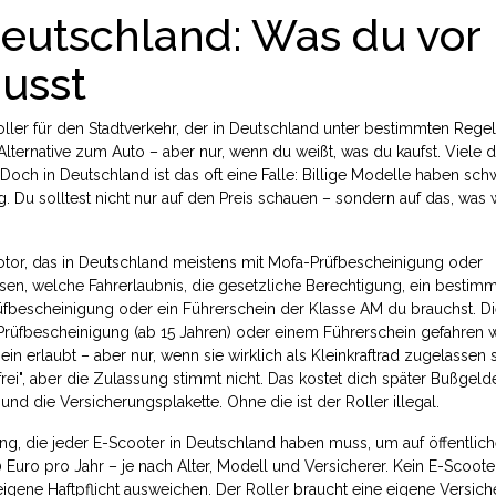
eutschland: Was du vor
usst
oller für den Stadtverkehr, der in Deutschland unter bestimmten Regel
 Alternative zum Auto – aber nur, wenn du weißt, was du kaufst.
Viele d
 Doch in Deutschland ist das oft eine Falle: Billige Modelle haben sc
Du solltest nicht nur auf den Preis schauen – sondern auf das, was w
otor, das in Deutschland meistens mit Mofa-Prüfbescheinigung oder
ssen, welche
Fahrerlaubnis
,
die gesetzliche Berechtigung, ein bestim
üfbescheinigung oder ein Führerschein der Klasse AM
du brauchst. D
Prüfbescheinigung (ab 15 Jahren) oder einem Führerschein gefahren 
n erlaubt – aber nur, wenn sie wirklich als Kleinkraftrad zugelassen s
frei", aber die Zulassung stimmt nicht. Das kostet dich später Bußgelde
d die Versicherungsplakette. Ohne die ist der Roller illegal.
ung, die jeder E-Scooter in Deutschland haben muss, um auf öffentlic
 Euro pro Jahr – je nach Alter, Modell und Versicherer. Kein E-Scoot
 eigene Haftpflicht ausweichen. Der Roller braucht eine eigene Versich