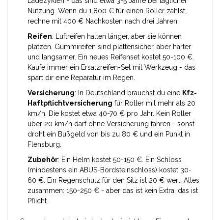
Ladezyklen - das sind etwa 3-5 Jahre bei täglicher
Nutzung. Wenn du 1.800 € für einen Roller zahlst,
rechne mit 400 € Nachkosten nach drei Jahren.
Reifen
: Luftreifen halten länger, aber sie können
platzen. Gummireifen sind plattensicher, aber härter
und langsamer. Ein neues Reifenset kostet 50-100 €.
Kaufe immer ein Ersatzreifen-Set mit Werkzeug - das
spart dir eine Reparatur im Regen.
Versicherung
: In Deutschland brauchst du eine
Kfz-
Haftpflichtversicherung
für Roller mit mehr als 20
km/h. Die kostet etwa 40-70 € pro Jahr. Kein Roller
über 20 km/h darf ohne Versicherung fahren - sonst
droht ein Bußgeld von bis zu 80 € und ein Punkt in
Flensburg.
Zubehör
: Ein Helm kostet 50-150 €. Ein Schloss
(mindestens ein ABUS-Bordsteinschloss) kostet 30-
60 €. Ein Regenschutz für den Sitz ist 20 € wert. Alles
zusammen: 150-250 € - aber das ist kein Extra, das ist
Pflicht.