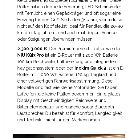
Reichweite und doppelten Scheibenbremsen
. Diese
Roller haben doppelte Federung, LED-Scheinwerfer
mit Fernlicht, einen Gepäckträger und oft sogar eine
Heizung für den Griff. Sie halten 5+ Jahre, wenn du sie
nicht auf den Kopf stellst. Ideal für Pendler, die 20-40
km pro Tag fahren - und auch mal Regen, Schnee
oder Steigungen überwinden müssen.
2.300-3.000 €
: Der Premiumbereich. Roller wie der
NIU KQi3 Pro
ist ein E-Roller mit 1.200 Wh Batterie,
100 km Reichweite, Luftbereifung und integriertem
Navigationssystem
oder der
Inokim Quick 4
ist ein E-
Roller mit 1.000 Wh Batterie, 120 kg Tragkraft und
einer vollwertigen Fahrwerksabstimmung
. Diese
Modelle sind fast wie kleine Motorräder. Sie haben
Luftreifen, die keine Platten bekommen, ein digitales
Display mit Geschwindigkeit, Reichweite und
Batterietemperatur, und manche sogar Bluetooth-
Lautsprecher. Du bezahlst für Komfort, Langlebigkeit
und Technik - nicht für den Markennamen.