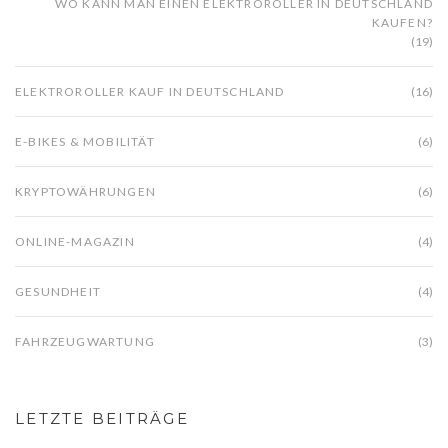
WO KANN MAN EINEN ELEKTROROLLER IN DEUTSCHLAND
KAUFEN?
(19)
ELEKTROROLLER KAUF IN DEUTSCHLAND
(16)
E-BIKES & MOBILITÄT
(6)
KRYPTOWÄHRUNGEN
(6)
ONLINE-MAGAZIN
(4)
GESUNDHEIT
(4)
FAHRZEUGWARTUNG
(3)
LETZTE BEITRÄGE