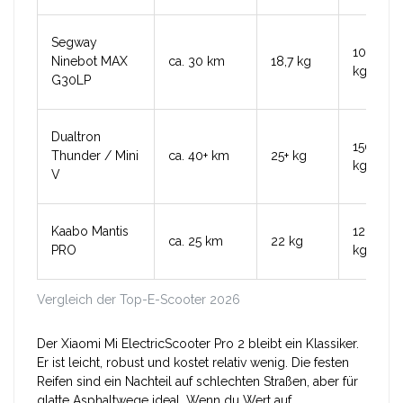
Segway
100
Ninebot MAX
ca. 30 km
18,7 kg
kg
G30LP
Dualtron
150
Thunder / Mini
ca. 40+ km
25+ kg
kg
V
Kaabo Mantis
120
ca. 25 km
22 kg
PRO
kg
Vergleich der Top-E-Scooter 2026
Der
Xiaomi Mi ElectricScooter Pro 2
bleibt ein Klassiker.
Er ist leicht, robust und kostet relativ wenig. Die festen
Reifen sind ein Nachteil auf schlechten Straßen, aber für
glatte Asphaltwege ideal. Wenn du Wert auf