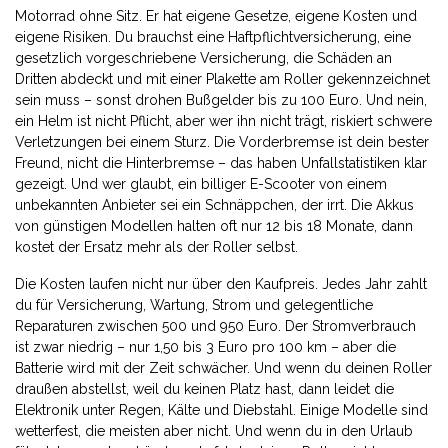
Motorrad ohne Sitz. Er hat eigene Gesetze, eigene Kosten und
eigene Risiken. Du brauchst eine
Haftpflichtversicherung
,
eine
gesetzlich vorgeschriebene Versicherung, die Schäden an
Dritten abdeckt und mit einer Plakette am Roller gekennzeichnet
sein muss
– sonst drohen Bußgelder bis zu 100 Euro. Und nein,
ein Helm ist nicht Pflicht, aber wer ihn nicht trägt, riskiert schwere
Verletzungen bei einem Sturz. Die Vorderbremse ist dein bester
Freund, nicht die Hinterbremse – das haben Unfallstatistiken klar
gezeigt. Und wer glaubt, ein billiger E-Scooter von einem
unbekannten Anbieter sei ein Schnäppchen, der irrt. Die Akkus
von günstigen Modellen halten oft nur 12 bis 18 Monate, dann
kostet der Ersatz mehr als der Roller selbst.
Die Kosten laufen nicht nur über den Kaufpreis. Jedes Jahr zahlt
du für Versicherung, Wartung, Strom und gelegentliche
Reparaturen zwischen 500 und 950 Euro. Der Stromverbrauch
ist zwar niedrig – nur 1,50 bis 3 Euro pro 100 km – aber die
Batterie wird mit der Zeit schwächer. Und wenn du deinen Roller
draußen abstellst, weil du keinen Platz hast, dann leidet die
Elektronik unter Regen, Kälte und Diebstahl. Einige Modelle sind
wetterfest, die meisten aber nicht. Und wenn du in den Urlaub