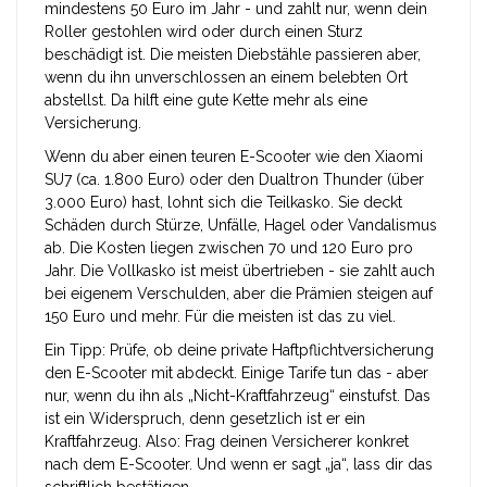
mindestens 50 Euro im Jahr - und zahlt nur, wenn dein
Roller gestohlen wird oder durch einen Sturz
beschädigt ist. Die meisten Diebstähle passieren aber,
wenn du ihn unverschlossen an einem belebten Ort
abstellst. Da hilft eine gute Kette mehr als eine
Versicherung.
Wenn du aber einen teuren E-Scooter wie den Xiaomi
SU7 (ca. 1.800 Euro) oder den Dualtron Thunder (über
3.000 Euro) hast, lohnt sich die Teilkasko. Sie deckt
Schäden durch Stürze, Unfälle, Hagel oder Vandalismus
ab. Die Kosten liegen zwischen 70 und 120 Euro pro
Jahr. Die Vollkasko ist meist übertrieben - sie zahlt auch
bei eigenem Verschulden, aber die Prämien steigen auf
150 Euro und mehr. Für die meisten ist das zu viel.
Ein Tipp: Prüfe, ob deine private Haftpflichtversicherung
den E-Scooter mit abdeckt. Einige Tarife tun das - aber
nur, wenn du ihn als „Nicht-Kraftfahrzeug“ einstufst. Das
ist ein Widerspruch, denn gesetzlich ist er ein
Kraftfahrzeug. Also: Frag deinen Versicherer konkret
nach dem E-Scooter. Und wenn er sagt „ja“, lass dir das