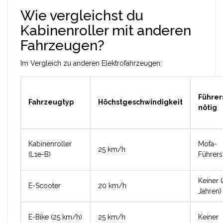
Wie vergleichst du
Kabinenroller mit anderen
Fahrzeugen?
Im Vergleich zu anderen Elektrofahrzeugen:
Führer
Fahrzeugtyp
Höchstgeschwindigkeit
nötig
Kabinenroller
Mofa-
25 km/h
(L1e-B)
Führers
Keiner 
E-Scooter
20 km/h
Jahren)
E-Bike (25 km/h)
25 km/h
Keiner