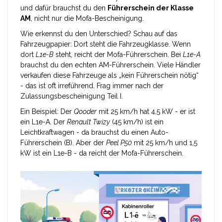
und dafür brauchst du den
Führerschein der Klasse
AM
, nicht nur die Mofa-Bescheinigung.
Wie erkennst du den Unterschied? Schau auf das
Fahrzeugpapier: Dort steht die Fahrzeugklasse. Wenn
dort
L1e-B
steht, reicht der Mofa-Führerschein. Bei
L1e-A
brauchst du den echten AM-Führerschein. Viele Händler
verkaufen diese Fahrzeuge als „kein Führerschein nötig“
- das ist oft irreführend. Frag immer nach der
Zulassungsbescheinigung Teil I.
Ein Beispiel: Der
Qooder
mit 25 km/h hat 4,5 kW - er ist
ein L1e-A. Der
Renault Twizy
(45 km/h) ist ein
Leichtkraftwagen - da brauchst du einen Auto-
Führerschein (B). Aber der
Peel P50
mit 25 km/h und 1,5
kW ist ein L1e-B - da reicht der Mofa-Führerschein.